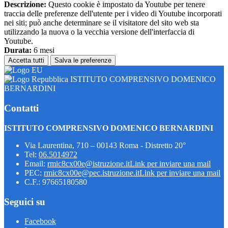
Descrizione:
Questo cookie è impostato da Youtube per tenere
traccia delle preferenze dell'utente per i video di Youtube incorporati
nei siti; può anche determinare se il visitatore del sito web sta
utilizzando la nuova o la vecchia versione dell'interfaccia di
Youtube.
Durata:
6 mesi
Accetta tutti
Salva le preferenze
ISTITUTO COMPRENSIVO DOMENICO
BERNARDINI
Contatti
ISTITUTO COMPRENSIVO DOMENICO BERNARDINI
Via Laurentina, 710 – 00143 Roma - Distretto 20°
Tel:
06.5014972
Email:
rmic8cx00e@istruzione.it
Link per inviare una mail
PEC:
rmic8cx00e@pec.istruzione.it
Link per inviare una mail
C.F.: 97665180580
Seguici su
Facebook