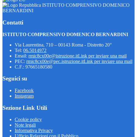
ISTITUTO COMPRENSIVO DOMENICO
BERNARDINI
Contatti
ISTITUTO COMPRENSIVO DOMENICO BERNARDINI
Via Laurentina, 710 – 00143 Roma - Distretto 20°
Tel:
06.5014972
Email:
rmic8cx00e@istruzione.it
Link per inviare una mail
PEC:
rmic8cx00e@pec.istruzione.it
Link per inviare una mail
C.F.: 97665180580
Seguici su
Facebook
Instagram
Sezione Link Utili
Cookie policy
Note legali
Informativa Privacy
Ufficio Relazioni con il Pubblico