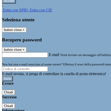
-
Entra con SPID
Entra con CIE
Seleziona utente
button close
×
Recupero password
button close
×
E-mail
Verrà inviato un messaggio all'indirizz
Non hai una e-mail associata al nome utente? Effettua il reset della password tram
E-mail inviata, si prega di controllare la casella di posta elettronica!
Errore
Chiudi
Successo
Chiudi
Informazione