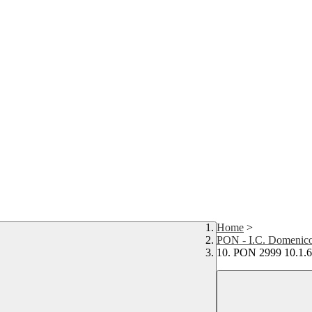
Home
>
PON - I.C. Domenico
10. PON 2999 10.1