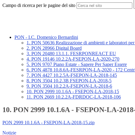
Campo di ricerca per le pagine del sito
PON - I.C. Domenico Bernardini
1. PON 50636 Realizzazione di ambienti e laboratori per 
2. PON 28966 Digital Board
3. PON 20480 13.1.1. FESRPONREACT EU
4. PON 19146 10.2.2A-FSEPON-LA-2020-270
5. PON 9707 Piano Estate - Sapere Per Saper Essere
6. PON 4878 10.8.6A-FESRPON-LA-2020 - 172 Centri Sc
7. PON 4427 10.2.5A-FSEPON-LA-2018-145
8. PON 3504 10.2.3B FSEPON-LA-2018-5
9. PON 3504 10.2.2A-FSEPON-LA-2018-6
10. PON 2999 10.1.6A - FSEPON-LA-2018-15
11. PON 2669 10.2.2A-FDRDOC-LA-2018-106
10. PON 2999 10.1.6A - FSEPON-LA-2018
PON 2999 10.1.6A - FSEPON-LA-2018-15.zip
Notizie