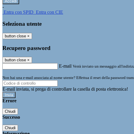
-
Entra con SPID
Entra con CIE
Seleziona utente
button close
×
Recupero password
button close
×
E-mail
Verrà inviato un messaggio all'indirizz
Non hai una e-mail associata al nome utente? Effettua il reset della password tram
E-mail inviata, si prega di controllare la casella di posta elettronica!
Errore
Chiudi
Successo
Chiudi
Informazione