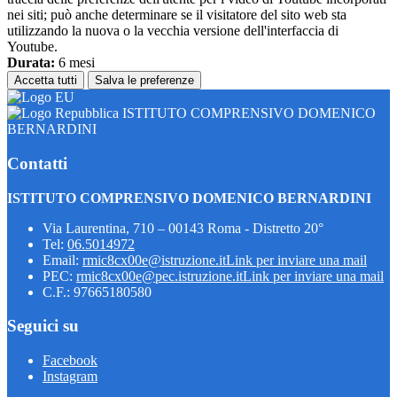
nei siti; può anche determinare se il visitatore del sito web sta
utilizzando la nuova o la vecchia versione dell'interfaccia di
Youtube.
Durata:
6 mesi
Accetta tutti
Salva le preferenze
ISTITUTO COMPRENSIVO DOMENICO
BERNARDINI
Contatti
ISTITUTO COMPRENSIVO DOMENICO BERNARDINI
Via Laurentina, 710 – 00143 Roma - Distretto 20°
Tel:
06.5014972
Email:
rmic8cx00e@istruzione.it
Link per inviare una mail
PEC:
rmic8cx00e@pec.istruzione.it
Link per inviare una mail
C.F.: 97665180580
Seguici su
Facebook
Instagram