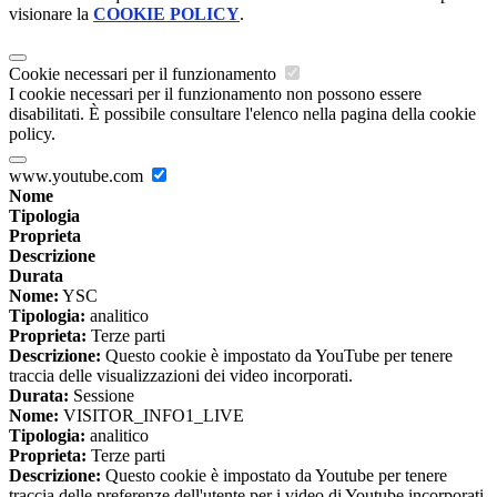
visionare la
COOKIE POLICY
.
Cookie necessari per il funzionamento
I cookie necessari per il funzionamento non possono essere
disabilitati. È possibile consultare l'elenco nella pagina della cookie
policy.
www.youtube.com
Nome
Tipologia
Proprieta
Descrizione
Durata
Nome:
YSC
Tipologia:
analitico
Proprieta:
Terze parti
Descrizione:
Questo cookie è impostato da YouTube per tenere
traccia delle visualizzazioni dei video incorporati.
Durata:
Sessione
Nome:
VISITOR_INFO1_LIVE
Tipologia:
analitico
Proprieta:
Terze parti
Descrizione:
Questo cookie è impostato da Youtube per tenere
traccia delle preferenze dell'utente per i video di Youtube incorporati