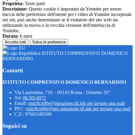
Proprieta:
Terze parti
Descrizione:
Questo cookie è impostato da Youtube per tenere
traccia delle preferenze dell'utente per i video di Youtube incorporati
nei siti; può anche determinare se il visitatore del sito web sta
utilizzando la nuova o la vecchia versione dell'interfaccia di
Youtube.
Durata:
6 mesi
Accetta tutti
Salva le preferenze
ISTITUTO COMPRENSIVO DOMENICO
BERNARDINI
Contatti
ISTITUTO COMPRENSIVO DOMENICO BERNARDINI
Via Laurentina, 710 – 00143 Roma - Distretto 20°
Tel:
06.5014972
Email:
rmic8cx00e@istruzione.it
Link per inviare una mail
PEC:
rmic8cx00e@pec.istruzione.it
Link per inviare una mail
C.F.: 97665180580
Seguici su