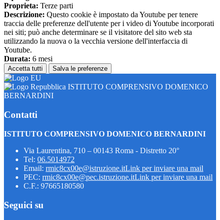
Proprieta:
Terze parti
Descrizione:
Questo cookie è impostato da Youtube per tenere
traccia delle preferenze dell'utente per i video di Youtube incorporati
nei siti; può anche determinare se il visitatore del sito web sta
utilizzando la nuova o la vecchia versione dell'interfaccia di
Youtube.
Durata:
6 mesi
Accetta tutti
Salva le preferenze
ISTITUTO COMPRENSIVO DOMENICO
BERNARDINI
Contatti
ISTITUTO COMPRENSIVO DOMENICO BERNARDINI
Via Laurentina, 710 – 00143 Roma - Distretto 20°
Tel:
06.5014972
Email:
rmic8cx00e@istruzione.it
Link per inviare una mail
PEC:
rmic8cx00e@pec.istruzione.it
Link per inviare una mail
C.F.: 97665180580
Seguici su