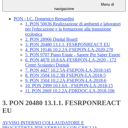
Menu di
navigazione
PON - I.C. Domenico Bernardini
1. PON 50636 Realizzazione di ambienti e laboratori
per l'educazione e la formazione alla transizione
ecologica
2. PON 28966 Digital Board
3. PON 20480 13.1.1. FESRPONREACT EU
4. PON 19146 10.2.2A-FSEPON-LA-2020-270
5. PON 9707 Piano Estate - Sapere Per Saper Essere
6. PON 4878 10.8.6A-FESRPON-LA-2020 - 172
Centri Scolastici Digitali
7. PON 4427 10.2.5A-FSEPON-LA-2018-145
8. PON 3504 10.2.3B FSEPON-LA-2018-5
9. PON 3504 10.2.2A-FSEPON-LA-2018-6
10. PON 2999 10.1.6A - FSEPON-LA-2018-15
11. PON 2669 10.2.2A-FDRDOC-LA-2018-106
3. PON 20480 13.1.1. FESRPONREACT
EU
AVVISO INTERNO COLLAUDATORE E
PROGETTISTA.PDF
VERBALE CON GRIGLIA