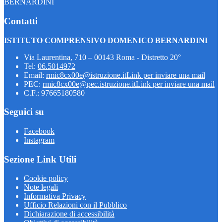
BERNARDINI
Contatti
ISTITUTO COMPRENSIVO DOMENICO BERNARDINI
Via Laurentina, 710 – 00143 Roma - Distretto 20°
Tel:
06.5014972
Email:
rmic8cx00e@istruzione.it
Link per inviare una mail
PEC:
rmic8cx00e@pec.istruzione.it
Link per inviare una mail
C.F.: 97665180580
Seguici su
Facebook
Instagram
Sezione Link Utili
Cookie policy
Note legali
Informativa Privacy
Ufficio Relazioni con il Pubblico
Dichiarazione di accessibilità