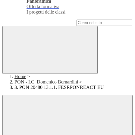
Panoramica
Offerta formativa
I progetti delle classi
Campo di ricerca per le pagine del sito
Home
>
PON - I.C. Domenico Bernardini
>
3. PON 20480 13.1.1. FESRPONREACT EU