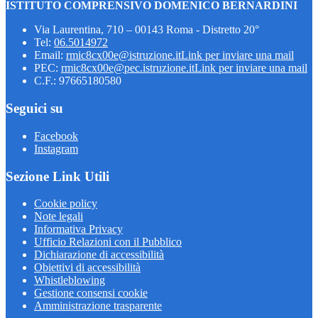
ISTITUTO COMPRENSIVO DOMENICO BERNARDINI
Via Laurentina, 710 – 00143 Roma - Distretto 20°
Tel:
06.5014972
Email:
rmic8cx00e@istruzione.it
Link per inviare una mail
PEC:
rmic8cx00e@pec.istruzione.it
Link per inviare una mail
C.F.: 97665180580
Seguici su
Facebook
Instagram
Sezione Link Utili
Cookie policy
Note legali
Informativa Privacy
Ufficio Relazioni con il Pubblico
Dichiarazione di accessibilità
Obiettivi di accessibilità
Whistleblowing
Gestione consensi cookie
Amministrazione trasparente