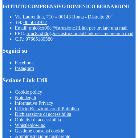
ISTITUTO COMPRENSIVO DOMENICO BERNARDINI
Via Laurentina, 710 – 00143 Roma - Distretto 20°
Tel:
06.5014972
Email:
rmic8cx00e@istruzione.it
Link per inviare una mail
PEC:
rmic8cx00e@pec.istruzione.it
Link per inviare una mail
C.F.: 97665180580
Seguici su
Facebook
Instagram
Sezione Link Utili
Cookie policy
Note legali
Informativa Privacy
Ufficio Relazioni con il Pubblico
Dichiarazione di accessibilità
Obiettivi di accessibilità
Whistleblowing
Gestione consensi cookie
Amministrazione trasparente