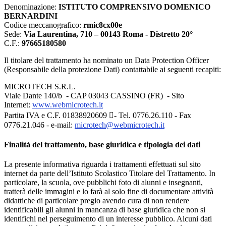
Denominazione:
ISTITUTO COMPRENSIVO DOMENICO
BERNARDINI
Codice meccanografico:
rmic8cx00e
Sede:
Via Laurentina, 710 – 00143 Roma - Distretto 20°
C.F.:
97665180580
Il titolare del trattamento ha nominato un Data Protection Officer
(Responsabile della protezione Dati) contattabile ai seguenti recapiti:
MICROTECH S.R.L.
Viale Dante 140/b - CAP 03043
CASSINO (FR) - Sito
Internet:
www.webmicrotech.it
Partita IVA e C.F. 01838920609 - Tel. 0776.26.110 - Fax
0776.21.046 - e-mail:
microtech@webmicrotech.it
Finalità del trattamento, base giuridica e tipologia dei dati
La presente informativa riguarda i trattamenti effettuati sul sito
internet da parte dell’Istituto Scolastico Titolare del Trattamento. In
particolare, la scuola, ove pubblichi foto di alunni e insegnanti,
tratterà delle immagini e lo farà al solo fine di documentare attività
didattiche di particolare pregio avendo cura di non rendere
identificabili gli alunni in mancanza di base giuridica che non si
identifichi nel perseguimento di un interesse pubblico. Alcuni dati