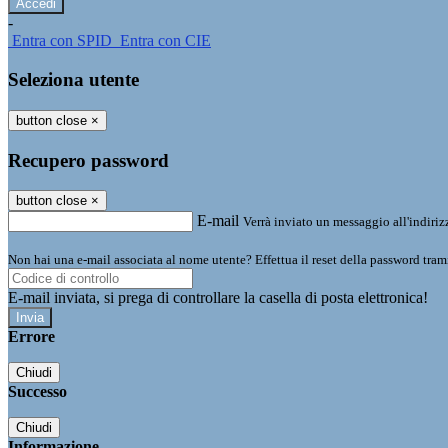
-
Entra con SPID
Entra con CIE
Seleziona utente
button close
×
Recupero password
button close
×
E-mail
Verrà inviato un messaggio all'indirizz
Non hai una e-mail associata al nome utente? Effettua il reset della password tram
E-mail inviata, si prega di controllare la casella di posta elettronica!
Errore
Chiudi
Successo
Chiudi
Informazione