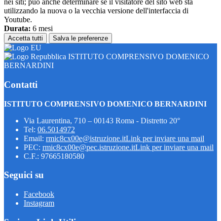
nei siti; può anche determinare se il visitatore del sito web sta
utilizzando la nuova o la vecchia versione dell'interfaccia di
Youtube.
Durata:
6 mesi
Accetta tutti
Salva le preferenze
ISTITUTO COMPRENSIVO DOMENICO
BERNARDINI
Contatti
ISTITUTO COMPRENSIVO DOMENICO BERNARDINI
Via Laurentina, 710 – 00143 Roma - Distretto 20°
Tel:
06.5014972
Email:
rmic8cx00e@istruzione.it
Link per inviare una mail
PEC:
rmic8cx00e@pec.istruzione.it
Link per inviare una mail
C.F.: 97665180580
Seguici su
Facebook
Instagram