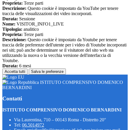
Proprieta:
Terze parti
Descrizione:
Questo cookie è impostato da YouTube per tenere
traccia delle visualizzazioni dei video incorporati.
Durata:
Sessione
Nome:
VISITOR_INFO1_LIVE
Tipologia:
analitico
Proprieta:
Terze parti
Descrizione:
Questo cookie è impostato da Youtube per tenere
traccia delle preferenze dell'utente per i video di Youtube incorporati
nei siti; può anche determinare se il visitatore del sito web sta
utilizzando la nuova o la vecchia versione dell'interfaccia di
Youtube.
Durata:
6 mesi
Accetta tutti
Salva le preferenze
ISTITUTO COMPRENSIVO DOMENICO
BERNARDINI
Contatti
ISTITUTO COMPRENSIVO DOMENICO BERNARDINI
Via Laurentina, 710 – 00143 Roma - Distretto 20°
Tel:
06.5014972