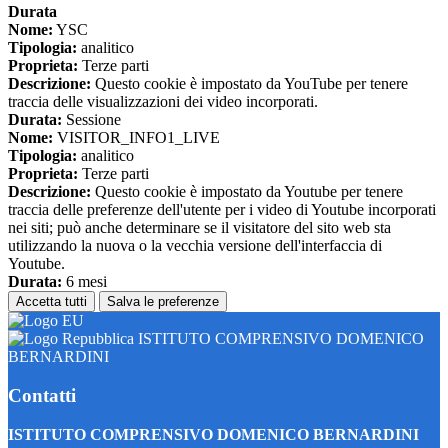
Durata
Nome:
YSC
Tipologia:
analitico
Proprieta:
Terze parti
Descrizione:
Questo cookie è impostato da YouTube per tenere
traccia delle visualizzazioni dei video incorporati.
Durata:
Sessione
Nome:
VISITOR_INFO1_LIVE
Tipologia:
analitico
Proprieta:
Terze parti
Descrizione:
Questo cookie è impostato da Youtube per tenere
traccia delle preferenze dell'utente per i video di Youtube incorporati
nei siti; può anche determinare se il visitatore del sito web sta
utilizzando la nuova o la vecchia versione dell'interfaccia di
Youtube.
Durata:
6 mesi
Accetta tutti
Salva le preferenze
ISTITUTO COMPRENSIVO DOMENICO
BERNARDINI
Contatti
ISTITUTO COMPRENSIVO DOMENICO BERNARDINI