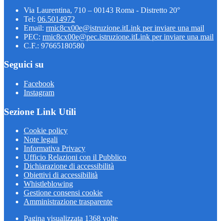
Via Laurentina, 710 – 00143 Roma - Distretto 20°
Tel:
06.5014972
Email:
rmic8cx00e@istruzione.it
Link per inviare una mail
PEC:
rmic8cx00e@pec.istruzione.it
Link per inviare una mail
C.F.: 97665180580
Seguici su
Facebook
Instagram
Sezione Link Utili
Cookie policy
Note legali
Informativa Privacy
Ufficio Relazioni con il Pubblico
Dichiarazione di accessibilità
Obiettivi di accessibilità
Whistleblowing
Gestione consensi cookie
Amministrazione trasparente
Pagina visualizzata
1368
volte