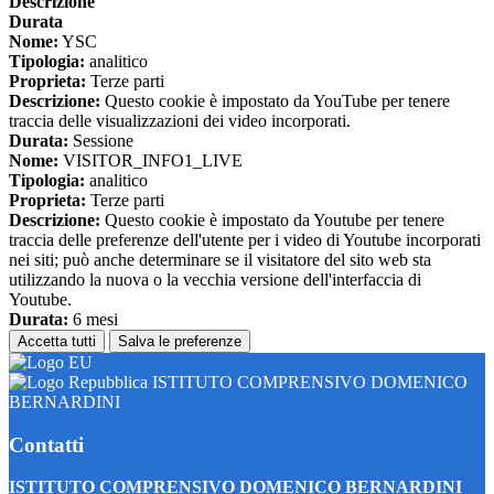
Descrizione
Durata
Nome:
YSC
Tipologia:
analitico
Proprieta:
Terze parti
Descrizione:
Questo cookie è impostato da YouTube per tenere
traccia delle visualizzazioni dei video incorporati.
Durata:
Sessione
Nome:
VISITOR_INFO1_LIVE
Tipologia:
analitico
Proprieta:
Terze parti
Descrizione:
Questo cookie è impostato da Youtube per tenere
traccia delle preferenze dell'utente per i video di Youtube incorporati
nei siti; può anche determinare se il visitatore del sito web sta
utilizzando la nuova o la vecchia versione dell'interfaccia di
Youtube.
Durata:
6 mesi
Accetta tutti
Salva le preferenze
ISTITUTO COMPRENSIVO DOMENICO
BERNARDINI
Contatti
ISTITUTO COMPRENSIVO DOMENICO BERNARDINI