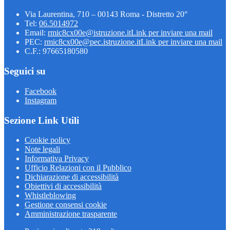
Via Laurentina, 710 – 00143 Roma - Distretto 20°
Tel:
06.5014972
Email:
rmic8cx00e@istruzione.it
Link per inviare una mail
PEC:
rmic8cx00e@pec.istruzione.it
Link per inviare una mail
C.F.: 97665180580
Seguici su
Facebook
Instagram
Sezione Link Utili
Cookie policy
Note legali
Informativa Privacy
Ufficio Relazioni con il Pubblico
Dichiarazione di accessibilità
Obiettivi di accessibilità
Whistleblowing
Gestione consensi cookie
Amministrazione trasparente