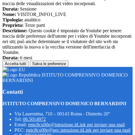
traccia delle visualizzazioni dei video incorporati.
Durata:
Sessione
Nome:
VISITOR_INFO1_LIVE
Tipologia:
analitico
Proprieta:
Terze parti
Descrizione:
Questo cookie è impostato da Youtube per tenere
traccia delle preferenze dell'utente per i video di Youtube incorporati
nei siti; può anche determinare se il visitatore del sito web sta
utilizzando la nuova o la vecchia versione dell'interfaccia di
Youtube.
Durata:
6 mesi
Accetta tutti
Salva le preferenze
ISTITUTO COMPRENSIVO DOMENICO
BERNARDINI
Contatti
ISTITUTO COMPRENSIVO DOMENICO BERNARDINI
Via Laurentina, 710 – 00143 Roma - Distretto 20°
Tel:
06.5014972
Email:
rmic8cx00e@istruzione.it
Link per inviare una mail
PEC:
rmic8cx00e@pec.istruzione.it
Link per inviare una mail