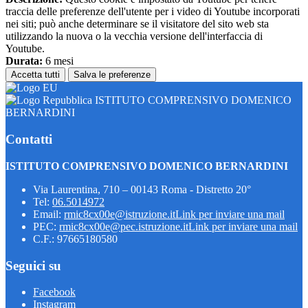
traccia delle preferenze dell'utente per i video di Youtube incorporati
nei siti; può anche determinare se il visitatore del sito web sta
utilizzando la nuova o la vecchia versione dell'interfaccia di
Youtube.
Durata:
6 mesi
Accetta tutti
Salva le preferenze
ISTITUTO COMPRENSIVO DOMENICO
BERNARDINI
Contatti
ISTITUTO COMPRENSIVO DOMENICO BERNARDINI
Via Laurentina, 710 – 00143 Roma - Distretto 20°
Tel:
06.5014972
Email:
rmic8cx00e@istruzione.it
Link per inviare una mail
PEC:
rmic8cx00e@pec.istruzione.it
Link per inviare una mail
C.F.: 97665180580
Seguici su
Facebook
Instagram