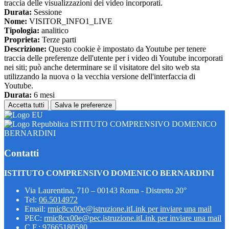
traccia delle visualizzazioni dei video incorporati.
Durata:
Sessione
Nome:
VISITOR_INFO1_LIVE
Tipologia:
analitico
Proprieta:
Terze parti
Descrizione:
Questo cookie è impostato da Youtube per tenere
traccia delle preferenze dell'utente per i video di Youtube incorporati
nei siti; può anche determinare se il visitatore del sito web sta
utilizzando la nuova o la vecchia versione dell'interfaccia di
Youtube.
Durata:
6 mesi
Accetta tutti
Salva le preferenze
ISTITUTO COMPRENSIVO DOMENICO
BERNARDINI
Contatti
ISTITUTO COMPRENSIVO DOMENICO BERNARDINI
Via Laurentina, 710 – 00143 Roma - Distretto 20°
Tel:
06.5014972
Email:
rmic8cx00e@istruzione.it
Link per inviare una mail
PEC:
rmic8cx00e@pec.istruzione.it
Link per inviare una mail
C.F.: 97665180580