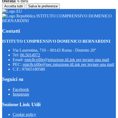
Durata:
6 mesi
Accetta tutti
Salva le preferenze
ISTITUTO COMPRENSIVO DOMENICO
BERNARDINI
Contatti
ISTITUTO COMPRENSIVO DOMENICO BERNARDINI
Via Laurentina, 710 – 00143 Roma - Distretto 20°
Tel:
06.5014972
Email:
rmic8cx00e@istruzione.it
Link per inviare una mail
PEC:
rmic8cx00e@pec.istruzione.it
Link per inviare una mail
C.F.: 97665180580
Seguici su
Facebook
Instagram
Sezione Link Utili
Cookie policy