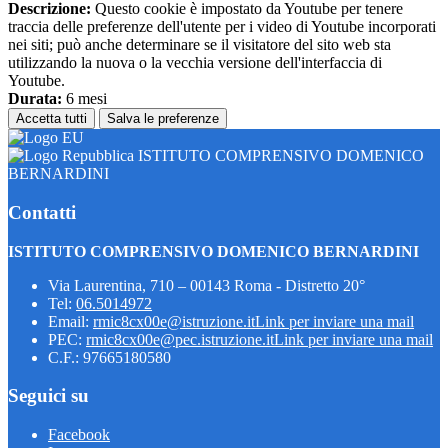
Descrizione:
Questo cookie è impostato da Youtube per tenere
traccia delle preferenze dell'utente per i video di Youtube incorporati
nei siti; può anche determinare se il visitatore del sito web sta
utilizzando la nuova o la vecchia versione dell'interfaccia di
Youtube.
Durata:
6 mesi
Accetta tutti
Salva le preferenze
ISTITUTO COMPRENSIVO DOMENICO
BERNARDINI
Contatti
ISTITUTO COMPRENSIVO DOMENICO BERNARDINI
Via Laurentina, 710 – 00143 Roma - Distretto 20°
Tel:
06.5014972
Email:
rmic8cx00e@istruzione.it
Link per inviare una mail
PEC:
rmic8cx00e@pec.istruzione.it
Link per inviare una mail
C.F.: 97665180580
Seguici su
Facebook