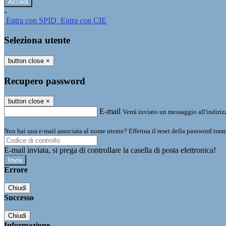
-
Entra con SPID
Entra con CIE
Seleziona utente
button close
×
Recupero password
button close
×
E-mail
Verrà inviato un messaggio all'indirizz
Non hai una e-mail associata al nome utente? Effettua il reset della password tram
E-mail inviata, si prega di controllare la casella di posta elettronica!
Errore
Chiudi
Successo
Chiudi
Informazione