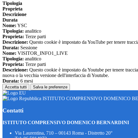
Tipologia
Proprieta
Descrizione
Durata
Nome:
YSC
Tipologia:
analitico
Proprieta:
Terze parti
Descrizione:
Questo cookie è impostato da YouTube per tenere traccia 
Durata:
Sessione
Nome:
VISITOR_INFO1_LIVE
Tipologia:
analitico
Proprieta:
Terze parti
Descrizione:
Questo cookie è impostato da Youtube per tenere traccia de
nuova o la vecchia versione dell'interfaccia di Youtube.
Durata:
6 mesi
Accetta tutti
Salva le preferenze
ISTITUTO COMPRENSIVO DOMENICO B
Contatti
ISTITUTO COMPRENSIVO DOMENICO BERNARDINI
Via Laurentina, 710 – 00143 Roma - Distretto 20°