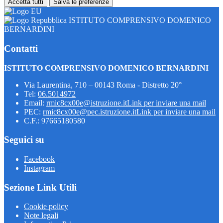
Accetta tutti
Salva le preferenze
ISTITUTO COMPRENSIVO DOMENICO
BERNARDINI
Contatti
ISTITUTO COMPRENSIVO DOMENICO BERNARDINI
Via Laurentina, 710 – 00143 Roma - Distretto 20°
Tel:
06.5014972
Email:
rmic8cx00e@istruzione.it
Link per inviare una mail
PEC:
rmic8cx00e@pec.istruzione.it
Link per inviare una mail
C.F.: 97665180580
Seguici su
Facebook
Instagram
Sezione Link Utili
Cookie policy
Note legali