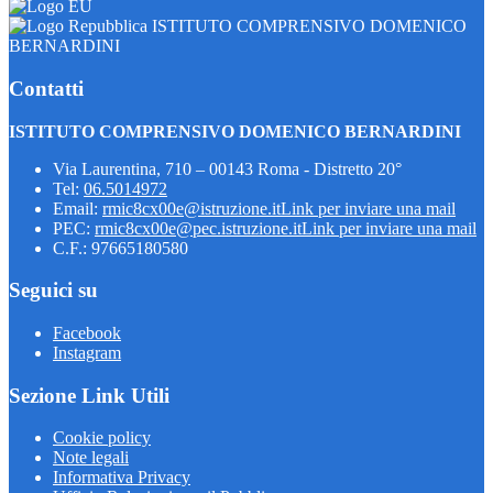
ISTITUTO COMPRENSIVO DOMENICO
BERNARDINI
Contatti
ISTITUTO COMPRENSIVO DOMENICO BERNARDINI
Via Laurentina, 710 – 00143 Roma - Distretto 20°
Tel:
06.5014972
Email:
rmic8cx00e@istruzione.it
Link per inviare una mail
PEC:
rmic8cx00e@pec.istruzione.it
Link per inviare una mail
C.F.: 97665180580
Seguici su
Facebook
Instagram
Sezione Link Utili
Cookie policy
Note legali
Informativa Privacy